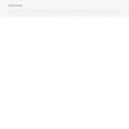
Начало
Калкулатор
Поръчки
Проекти
За нас
Контакти
КОНТАКТИ
Не се колебайте да се свържете с нас ако имате въпроси или
желаете консултация с професионалист:
Тел. за поръчки:
0887 95 71 74
Производствена база:
0877 30 69 69
Е-поща: