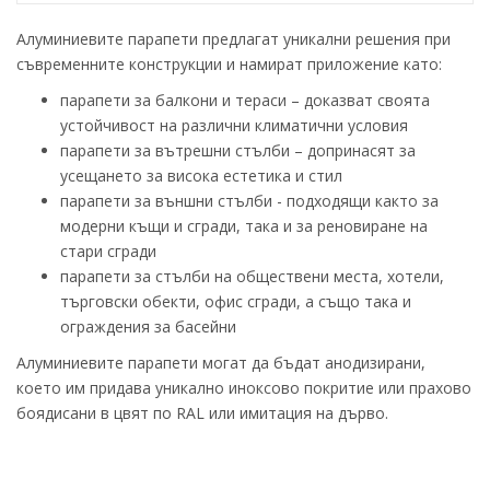
Алуминиевите парапети предлагат уникални решения при
съвременните конструкции и намират приложение като:
парапети за балкони и тераси – доказват своята
устойчивост на различни климатични условия
парапети за вътрешни стълби – допринасят за
усещането за висока естетика и стил
парапети за външни стълби - подходящи както за
модерни къщи и сгради, така и за реновиране на
стари сгради
парапети за стълби на обществени места, хотели,
търговски обекти, офис сгради, а също така и
ограждения за басейни
Алуминиевите парапети могат да бъдат анодизирани,
което им придава уникално иноксово покритие или прахово
боядисани в цвят по RAL или имитация на дърво.