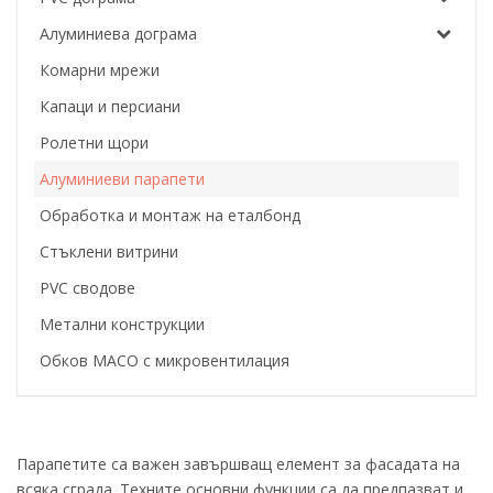
Алуминиева дограма
Комарни мрежи
Капаци и персиани
Ролетни щори
Алуминиеви парапети
Обработка и монтаж на еталбонд
Стъклени витрини
PVC сводове
Метални конструкции
Обков MACO с микровентилация
Парапетите са важен завършващ елемент за фасадата на
всяка сграда. Техните основни функции са да предпазват и