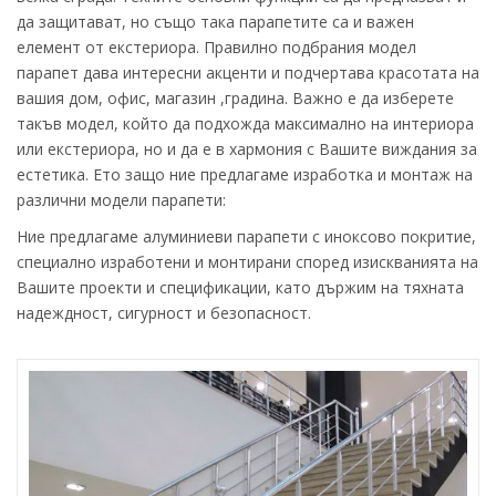
да защитават, но също така парапетите са и важен
елемент от екстериора. Правилно подбрания модел
парапет дава интересни акценти и подчертава красотата на
вашия дом, офис, магазин ,градина. Важно е да изберете
такъв модел, който да подхожда максимално на интериора
или екстериора, но и да е в хармония с Вашите виждания за
естетика. Ето защо ние предлагаме изработка и монтаж на
различни модели парапети:
Ние предлагаме алуминиеви парапети с иноксово покритиe,
специално изработени и монтирани според изискванията на
Вашите проекти и спецификации, като държим на тяхната
надеждност, сигурност и безопасност.