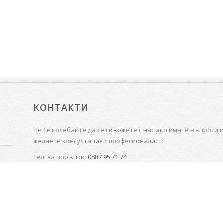
КОНТАКТИ
Не се колебайте да се свържете с нас ако имате въпроси 
желаете консултация с професионалист:
Тел. за поръчки:
0887 95 71 74
Производствена база:
0877 30 69 69
Е-поща: