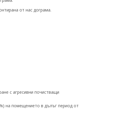
грама.
онтирана от нас дограма.
ране с агресивни почистващи
%) на помещението в дълъг период от