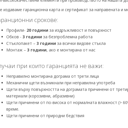
й-висококачествени елементи при производството на нашата до
е издаваме гаранционна карта и сертификат за направената и м
аранционни срокове:
Профили-
20 години
за издръжливост и повърхност
Обков -
3 години
за безпроблемна работа
Стъклопакет –
3 години
за всички видове стъкла
Монтаж –
3 години
, ако е монтирана от нас
лучаи при които гаранцията не важи:
Неправилно монтирана дограма от трети лица
Механични щети възникнали при неправилна употреба
Щети върху повърхността на дограмата причинени от трети
материали (корозивни, абразивни)
Щети причинени от по-висока от нормалната влажност (> 60
време.
Щети причинени от природни бедствия