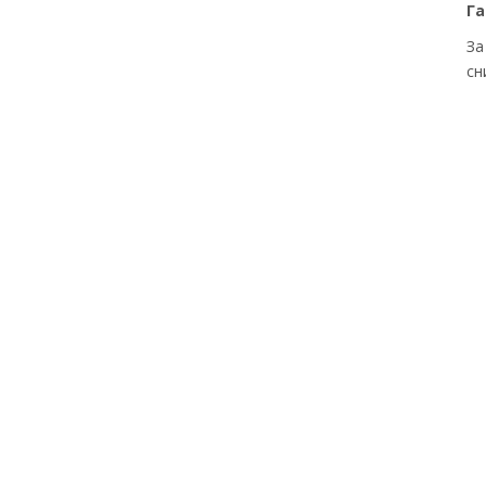
Га
За
сн