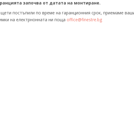
ранцията започва от датата на монтиране.
 щети постъпили по време на гаранционния срок, приемаме ваш
имки на електрнонната ни поща
office@finestre.bg